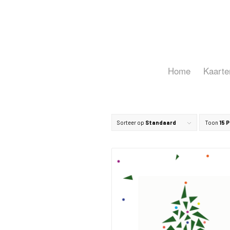
Home
Kaarte
Sorteer op
Standaard
Toon
15 