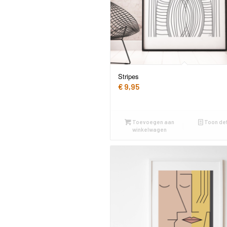
Stripes
€
9,95
Toevoegen aan
Toon det
winkelwagen