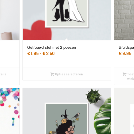
Getrouwd stel met 2 poezen
Bruidspa
Prijsklasse:
€
1,95
-
€
2,50
€
9,95
€ 1,95
tot
€ 2,50
ails
Opties selecteren
Toe
win