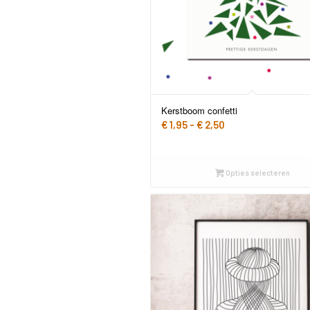
Kerstboom confetti
Prijsklasse:
€
1,95
-
€
2,50
€ 1,95
tot
€ 2,50
Opties selecteren