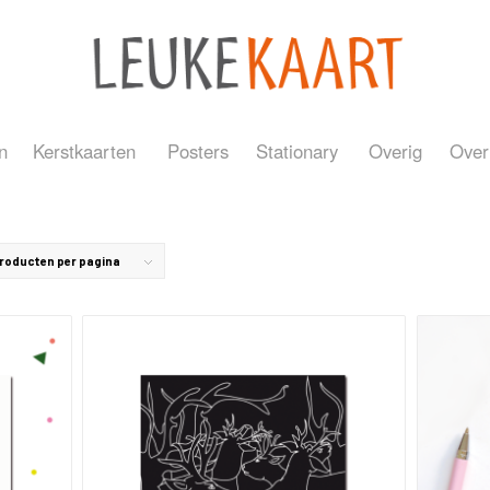
n
Kerstkaarten
Posters
Stationary
Overig
Over
Producten per pagina