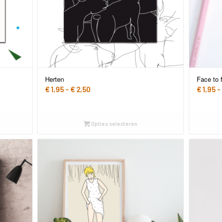
Herten
Face to 
Prijsklasse:
€
1,95
-
€
2,50
€
1,95
-
€ 1,95
tot
€ 2,50
Opties selecteren