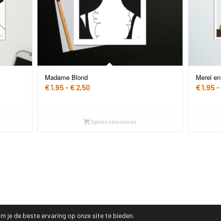
Madame Blond
Merel en
Prijsklasse:
€
1,95
-
€
2,50
€
1,95
-
€ 1,95
tot
€ 2,50
Opties selecteren
 je de beste ervaring op onze site te bieden.