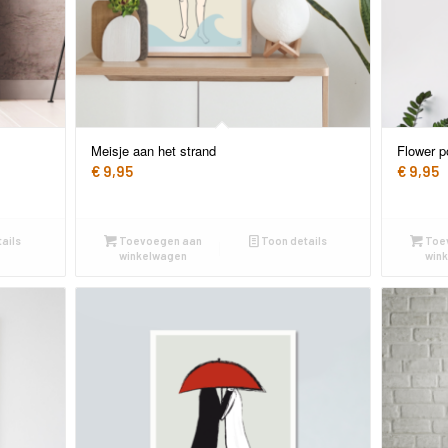
Meisje aan het strand
Flower p
€
9,95
€
9,95
ails
Toevoegen aan
Toon details
Toe
winkelwagen
win