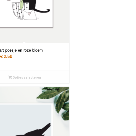
art poesje en roze bloem
Prijsklasse:
€
2,50
€ 1,95
tot
€ 2,50
Opties selecteren