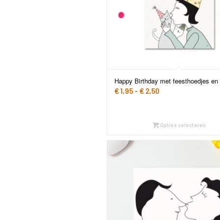
Happy Birthday met feesthoedjes en
Prijsklasse:
€
1,95
-
€
2,50
€ 1,95
tot
€ 2,50
Opties selecteren