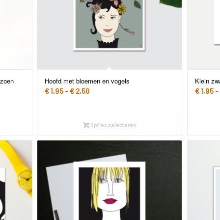
 zoen
Hoofd met bloemen en vogels
Klein zw
Prijsklasse:
€
1,95
-
€
2,50
€
1,95
-
€ 1,95
tot
€ 2,50
Opties selecteren