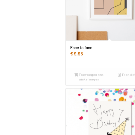
Face to face
€
9,95
Toevoegen aan
Toon det
winkelwagen