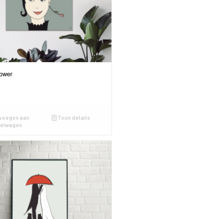
ower
voegen aan
Toon details
kelwagen