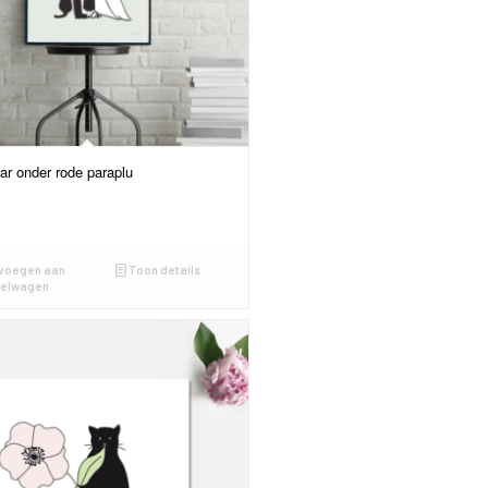
ar onder rode paraplu
voegen aan
Toon details
kelwagen