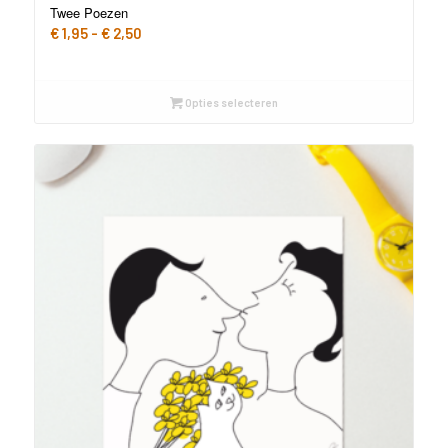
Twee Poezen
Prijsklasse:
€
1,95
-
€
2,50
€ 1,95
tot
€ 2,50
Opties selecteren