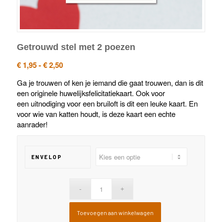
Getrouwd stel met 2 poezen
Prijsklasse:
€
1,95
-
€
2,50
€ 1,95
Ga je trouwen of ken je iemand die gaat trouwen, dan is dit
tot
een originele huwelijksfelicitatiekaart. Ook voor
€ 2,50
een
uitnodiging voor een bruiloft is dit een leuke kaart. En
voor wie van katten houdt, is deze kaart een echte
aanrader!
ENVELOP
Toevoegen aan winkelwagen