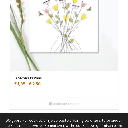
Bloemen in vaas
Prijsklasse:
€
1,95
-
€
2,50
€ 1,95
tot
€ 2,50
Opties selecteren
We gebruiken cookies om je de beste ervaring op onze site te bieden.
Je kunt meer te weten komen over welke cookies we gebruiken of ze