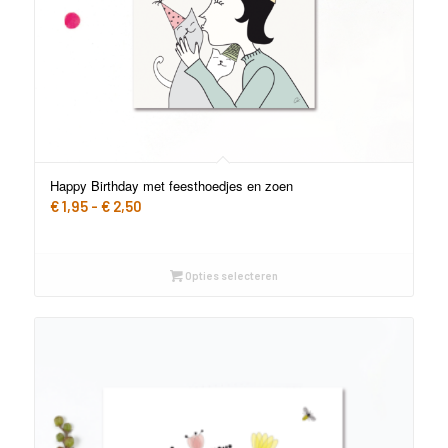
Happy Birthday met feesthoedjes en zoen
Prijsklasse:
€
1,95
-
€
2,50
€ 1,95
tot
€ 2,50
Opties selecteren