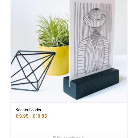
Kaartenhouder
Prijsklasse:
€
9,95
-
€
19,95
€ 9,95
tot
€ 19,95
Opties selecteren