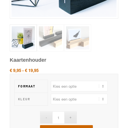
Kaartenhouder
Prijsklasse:
€
9,95
-
€
19,95
€ 9,95
tot
FORMAAT
€ 19,95
KLEUR