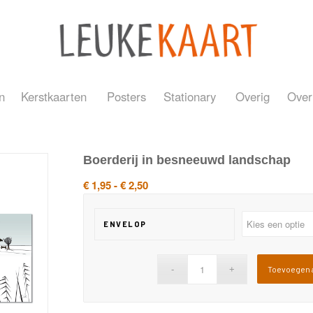
n
Kerstkaarten
Posters
Stationary
Overig
Over
Boerderij in besneeuwd landschap
Prijsklasse:
€
1,95
-
€
2,50
€ 1,95
tot
ENVELOP
€ 2,50
Toevoegen 